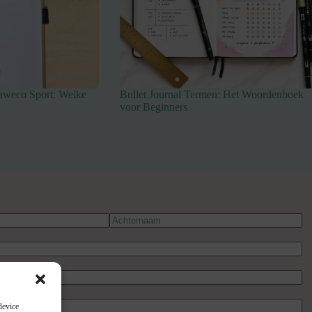
aweco Sport: Welke
Bullet Journal Termen: Het Woordenboek
voor Beginners
device