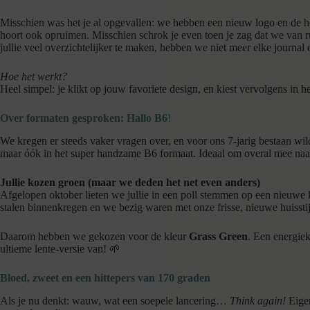
Misschien was het je al opgevallen: we hebben een nieuw logo en de hele
hoort ook opruimen. Misschien schrok je even toen je zag dat we van 
jullie veel overzichtelijker te maken, hebben we niet meer elke journal
Hoe het werkt?
Heel simpel: je klikt op jouw favoriete design, en kiest vervolgens in h
Over formaten gesproken: Hallo B6
!
We kregen er steeds vaker vragen over, en voor ons 7-jarig bestaan wil
maar óók in het super handzame B6 formaat. Ideaal om overal mee naart
Jullie kozen groen (maar we deden het net even anders)
Afgelopen oktober lieten we jullie in een poll stemmen op een nieuwe 
stalen binnenkregen en we bezig waren met onze frisse, nieuwe huisstijl
Daarom hebben we gekozen voor de kleur
Grass Green
. Een energiek
ultieme lente-versie van! 🌱
Bloed, zweet en een hittepers van 170 graden
Als je nu denkt: wauw, wat een soepele lancering…
Think again!
Eigen