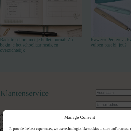
Back to school met je bullet journal: Zo
Kaweco Perkeo vs K
begin je het schooljaar rustig en
vulpen past bij jou?
overzichtelijk
Klantenservice
Algemene Voorwaarden
Manage Consent
Levertijd & Verzendkosten
Retourneren
To provide the best experiences, we use technologies like cookies to store and/or access 
Garantie & Klachten