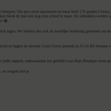
hittepers. Die pers moet opwarmen tot maar liefst 170 graden Celsius,
ukken bleek de mal ook nog eens scheef te staan. De afdrukken werden aa
p! 😭
tisch tegen. We hebben dan ook de moeilijke beslissing genomen om de lan
cht en liggen de mooiste Grass Green journals in A5 én B6 formaat voo
der jullie support, enthousiasme (en geduld!) was Bujo Boutique nooit g
p
, en vergeet niet je