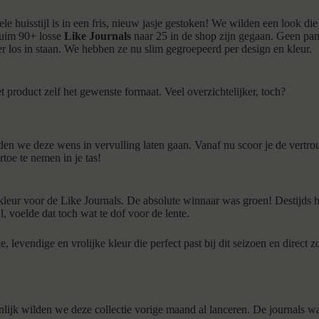
 huisstijl is in een fris, nieuw jasje gestoken! We wilden een look die 
ruim 90+ losse
Like Journals
naar 25 in de shop zijn gegaan. Geen pa
 er los in staan. We hebben ze nu slim gegroepeerd per design en kleur.
et product zelf het gewenste formaat. Veel overzichtelijker, toch?
den we deze wens in vervulling laten gaan. Vanaf nu scoor je de vertro
oe te nemen in je tas!
kleur voor de Like Journals. De absolute winnaar was groen! Destijds 
, voelde dat toch wat te dof voor de lente.
e, levendige en vrolijke kleur die perfect past bij dit seizoen en direct 
lijk wilden we deze collectie vorige maand al lanceren. De journals wa