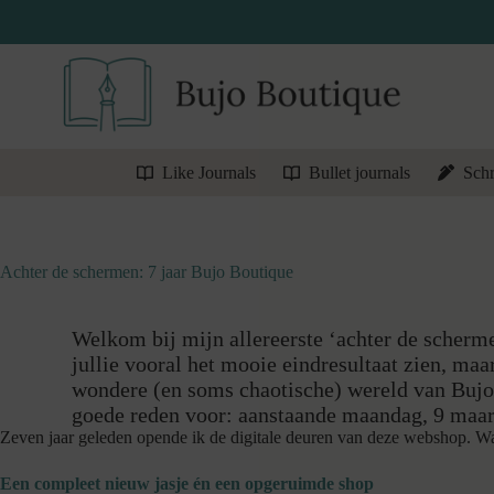
Ga
naar
de
inhoud
Like Journals
Bullet journals
Schr
Achter de schermen: 7 jaar Bujo Boutique
Welkom bij mijn allereerste ‘achter de scherm
jullie vooral het mooie eindresultaat zien, maa
wondere (en soms chaotische) wereld van Bujo 
goede reden voor: aanstaande maandag, 9 maart
Zeven jaar geleden opende ik de digitale deuren van deze webshop. Wat 
Een compleet nieuw jasje én een opgeruimde shop