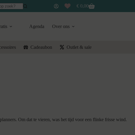
€
0,00
Winkelwagen
atis
Agenda
Over ons
cessoires
Cadeaubon
Outlet & sale
anners. Om dat te vieren, was het tijd voor een flinke frisse wind.