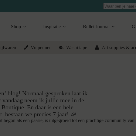
Geen
resultaten
Shop
Inspiratie
Bullet Journal
Gr
ijfwaren
Vulpennen
Washi tape
Art supplies & ac
en’ blog! Normaal gesproken laat ik
r vandaag neem ik jullie mee in de
Boutique. En daar is een hele
, bestaan we precies 7 jaar! 🎉
begon als een passie, is uitgegroeid tot een prachtige community van pl