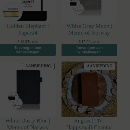
Golden Elephant |
White Grey Moon |
Paper24
Memo of Norway
€
19,95
€
15,00
€
29,95
€
29,95
Oorspronkelijke
Huidige
Oorspronkelijke
Huidige
Toevoegen aan
Toevoegen aan
prijs
prijs
prijs
prijs
winkelwagen
winkelwagen
was:
is:
was:
is:
€ 29,95.
€ 19,95.
€ 29,95.
€ 15,00.
PRODUCT
PRODUC
AANBIEDING
AANBIEDING
IN
IN
DE
DE
UITVERKOOP
UITVER
White Dusty Blue |
Rugtas | TN |
Memo of Norway
Happymail Chantal