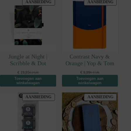
PRODUCT
PRODUC
AANBIEDING
AANBIEDING
IN
IN
DE
DE
UITVERKOOP
UITVER
Jungle at Night |
Contrast Navy &
Scribble & Dot
Orange | Yop & Tom
€
19,95
€
9,99
€
24,50
€
17,95
Oorspronkelijke
Huidige
Oorspronkelijke
Huidige
Toevoegen aan
Toevoegen aan
prijs
prijs
prijs
prijs
winkelwagen
winkelwagen
was:
is:
was:
is:
€ 24,50.
€ 19,95.
€ 17,95.
€ 9,99.
PRODUCT
PRODUC
AANBIEDING
AANBIEDING
IN
IN
DE
DE
UITVERKOOP
UITVER