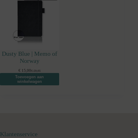
IN
DE
UITVERKOOP
Dusty Blue | Memo of
Norway
€
15,00
€
29,95
Oorspronkelijke
Huidige
Toevoegen aan
prijs
prijs
winkelwagen
was:
is:
€ 29,95.
€ 15,00.
Klantenservice