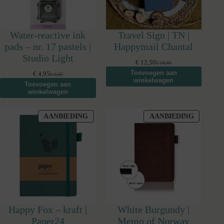
Water-reactive ink
Travel Sign | TN |
pads – nr. 17 pastels |
Happymail Chantal
Studio Light
€
12,50
€
19,95
Oorspronkelijke
Huidige
Toevoegen aan
prijs
prijs
€
4,95
€
6,95
Oorspronkelijke
Huidige
winkelwagen
was:
is:
Toevoegen aan
prijs
prijs
€ 19,95.
€ 12,50.
winkelwagen
was:
is:
€ 6,95.
€ 4,95.
PRODUCT
PRODUC
AANBIEDING
AANBIEDING
IN
IN
DE
DE
UITVERKOOP
UITVER
Happy Fox – kraft |
White Burgundy |
Paper24
Memo of Norway