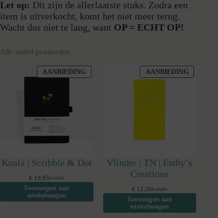
Let op:
Dit zijn de allerlaatste stuks. Zodra een
item is uitverkocht, komt het niet meer terug.
Wacht dus niet te lang, want
OP = ECHT OP!
Alle outlet producten
PRODUCT
PRODUC
AANBIEDING
AANBIEDING
IN
IN
DE
DE
UITVERKOOP
UITVER
Koala | Scribble & Dot
Vlinder | TN | Esthy’s
Creations
€
19,95
€
24,50
Oorspronkelijke
Huidige
Toevoegen aan
prijs
prijs
€
12,50
€
19,95
Oorspronkelijke
Huidige
winkelwagen
was:
is:
Toevoegen aan
prijs
prijs
€ 24,50.
€ 19,95.
winkelwagen
was:
is:
€ 19,95.
€ 12,50.