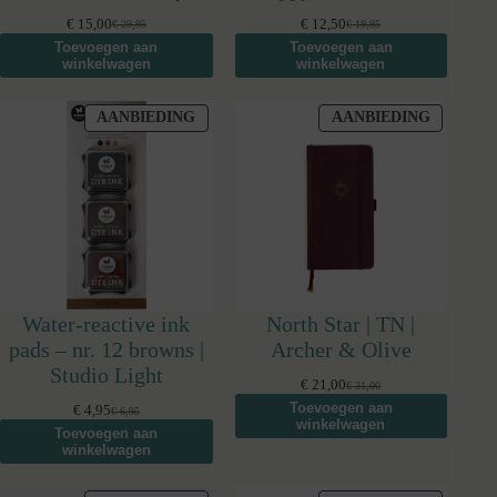
€
15,00
€
12,50
€
29,95
€
19,95
Oorspronkelijke
Huidige
Oorspronkelijke
Huidige
Toevoegen aan
Toevoegen aan
prijs
prijs
prijs
prijs
winkelwagen
winkelwagen
was:
is:
was:
is:
€ 29,95.
€ 15,00.
€ 19,95.
€ 12,50.
PRODUCT
PRODUC
AANBIEDING
AANBIEDING
IN
IN
DE
DE
UITVERKOOP
UITVER
Water-reactive ink
North Star | TN |
pads – nr. 12 browns |
Archer & Olive
Studio Light
€
21,00
€
31,00
Oorspronkelijke
Huidige
Toevoegen aan
prijs
prijs
€
4,95
€
6,95
Oorspronkelijke
Huidige
winkelwagen
was:
is:
Toevoegen aan
prijs
prijs
€ 31,00.
€ 21,00.
winkelwagen
was:
is:
€ 6,95.
€ 4,95.