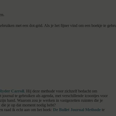
en.
gebruiken met een dot-grid. Als je het fijner vind om een boekje te gebr
Ryder Carroll
. Hij deze methode voor zichzelf bedacht om
et journal te gebruiken als agenda, met verschillende icoontjes voor
 zijn hand. Waarom zou je werken in vastgezetten ruimtes die je
 die je op dat moment nodig hebt?
men raad ik echt aan om het boek:
De Bullet Journal Methode
te