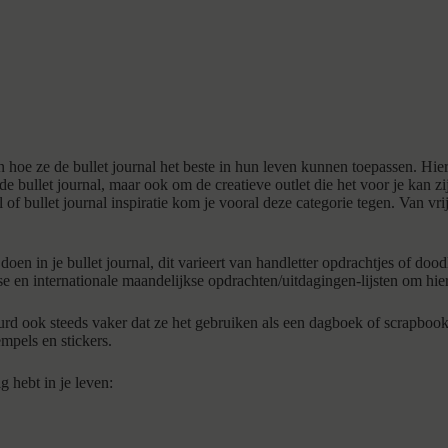
hoe ze de bullet journal het beste in hun leven kunnen toepassen. Hierd
de bullet journal, maar ook om de creatieve outlet die het voor je kan zi
of bullet journal inspiratie kom je vooral deze categorie tegen. Van vri
n in je bullet journal, dit varieert van handletter opdrachtjes of doodle
se en internationale maandelijkse opdrachten/uitdagingen-lijsten om hi
urd ook steeds vaker dat ze het gebruiken als een dagboek of scrapbook.
empels en stickers.
g hebt in je leven: