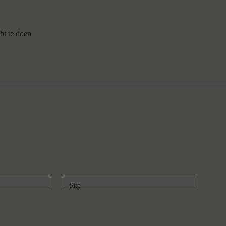
ht te doen
Site