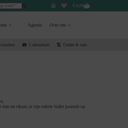
€
0,00
Winkelwagen
atis
Agenda
Over ons
cessoires
Cadeaubon
Outlet & sale
en.
 mm uit elkaar, er zijn enkele bullet journals op