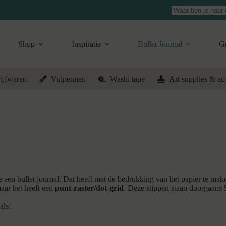
Geen
resultaten
Shop
Inspiratie
Bullet Journal
Gr
ijfwaren
Vulpennen
Washi tape
Art supplies & ac
pe een bullet journal. Dat heeft met de bedrukking van het papier te mak
 maar het heeft een
punt-raster/dot-grid
. Deze stippen staan doorgaans 5
als: