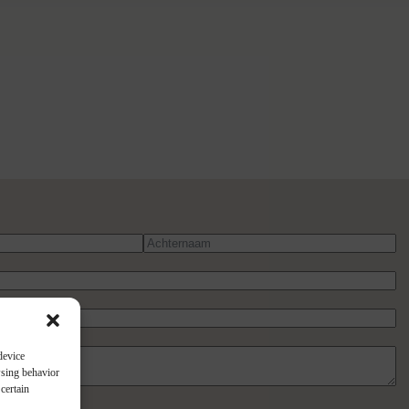
device
wsing behavior
certain