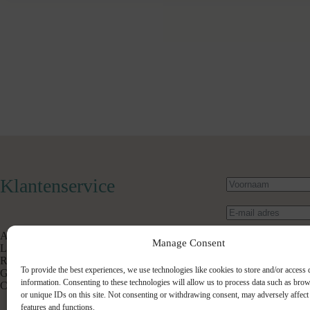
Klantenservice
Algemene Voorwaarden
Manage Consent
Levertijd & Verzendkosten
Retourneren
To provide the best experiences, we use technologies like cookies to store and/or access 
Garantie & Klachten
information. Consenting to these technologies will allow us to process data such as bro
Contact
or unique IDs on this site. Not consenting or withdrawing consent, may adversely affect 
features and functions.