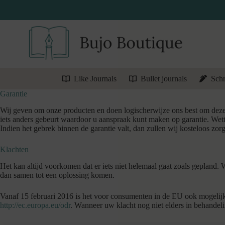
Ga
naar
de
inhoud
Like Journals
Bullet journals
Schr
Garantie
Wij geven om onze producten en doen logischerwijze ons best om deze in 
iets anders gebeurt waardoor u aanspraak kunt maken op garantie. Wett
Indien het gebrek binnen de garantie valt, dan zullen wij kosteloos zor
Klachten
Het kan altijd voorkomen dat er iets niet helemaal gaat zoals gepland.
dan samen tot een oplossing komen.
Vanaf 15 februari 2016 is het voor consumenten in de EU ook mogelij
http://ec.europa.eu/odr
. Wanneer uw klacht nog niet elders in behandeli