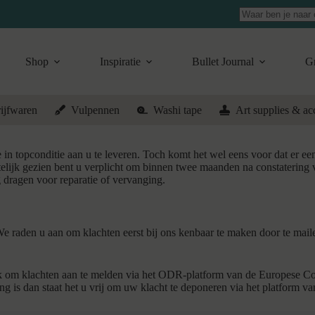
Geen
resultaten
Shop
Inspiratie
Bullet Journal
Gr
ijfwaren
Vulpennen
Washi tape
Art supplies & ac
topconditie aan u te leveren. Toch komt het wel eens voor dat er een be
elijk gezien bent u verplicht om binnen twee maanden na constatering 
g dragen voor reparatie of vervanging.
 We raden u aan om klachten eerst bij ons kenbaar te maken door te mai
k om klachten aan te melden via het ODR-platform van de Europese Co
ng is dan staat het u vrij om uw klacht te deponeren via het platform v