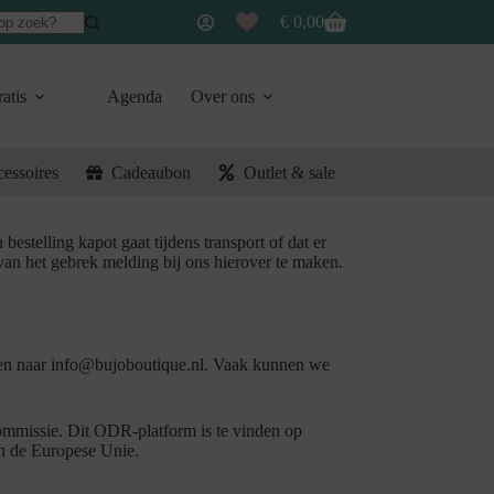
€
0,00
Winkelwagen
atis
Agenda
Over ons
cessoires
Cadeaubon
Outlet & sale
stelling kapot gaat tijdens transport of dat er
van het gebrek melding bij ons hierover te maken.
len naar
info@bujoboutique.nl
. Vaak kunnen we
mmissie. Dit ODR-platform is te vinden op
an de Europese Unie.