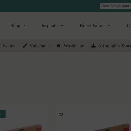
Geen
resultaten
Shop
Inspiratie
Bullet Journal
Gr
ijfwaren
Vulpennen
Washi tape
Art supplies & ac
ad