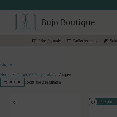
Ga
naar
de
inhoud
Like Journals
Bullet journals
Schr
Atopen
Home
Dingbats* Notebooks
Atopen
Gesorteerd
Toont alle 3 resultaten
FILTER
op
nieuwste
Niet op voorra