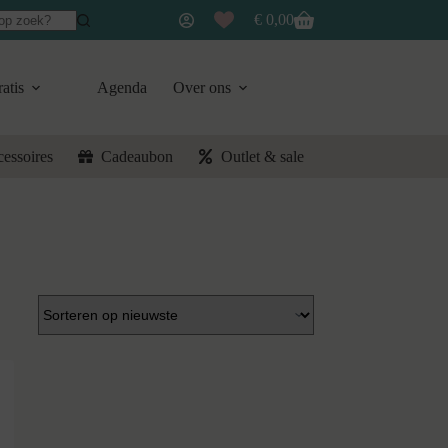
€
0,00
Winkelwagen
atis
Agenda
Over ons
cessoires
Cadeaubon
Outlet & sale