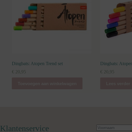
Dingbats: Atopen Trend set
Dingbats: Atopen
€
20,95
€
20,95
Toevoegen aan winkelwagen
Lees verder
Klantenservice