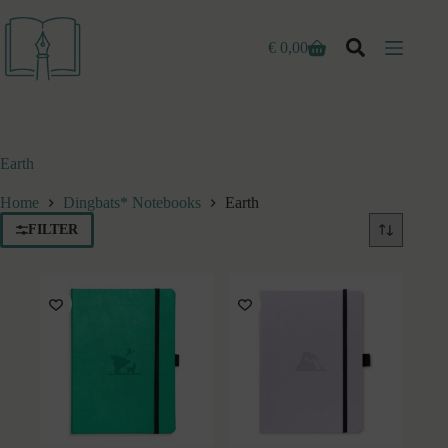
Ga
naar
de
€
0,00
Winkelwagen
inhoud
Earth
Home
Dingbats* Notebooks
Earth
FILTER