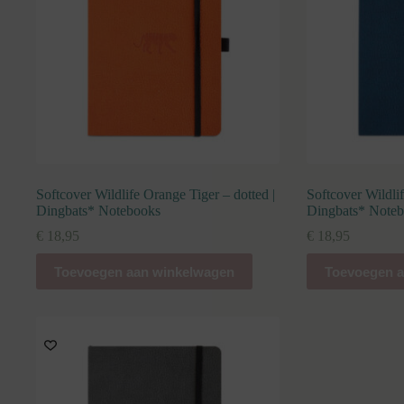
Softcover Wildlife Orange Tiger – dotted |
Softcover Wildli
Dingbats* Notebooks
Dingbats* Note
€
18,95
€
18,95
Toevoegen aan winkelwagen
Toevoegen a