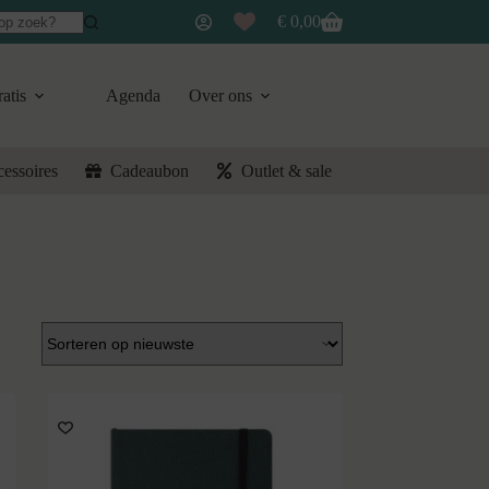
€
0,00
Winkelwagen
atis
Agenda
Over ons
cessoires
Cadeaubon
Outlet & sale