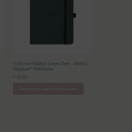
Softcover Wildlife Green Deer – dotted |
Dingbats* Notebooks
€
18,95
Toevoegen aan winkelwagen