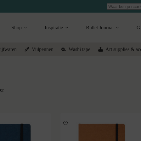
Geen
resultaten
Shop
Inspiratie
Bullet Journal
Gr
ijfwaren
Vulpennen
Washi tape
Art supplies & ac
er