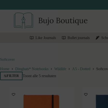
Ga
naar
de
inhoud
Like Journals
Bullet journals
Schr
Softcover
Home
Dingbats* Notebooks
Wildlife
A5 - Dotted
Softcov
Gesorteerd
Toont alle 5 resultaten
FILTER
op
nieuwste