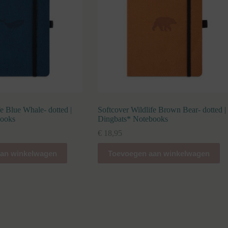
fe Blue Whale- dotted |
Softcover Wildlife Brown Bear- dotted |
books
Dingbats* Notebooks
€
18,95
an winkelwagen
Toevoegen aan winkelwagen