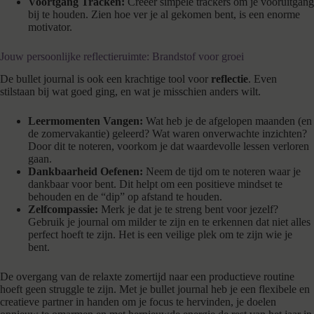
Voortgang Tracken:
Creëer simpele trackers om je vooruitgang
bij te houden. Zien hoe ver je al gekomen bent, is een enorme
motivator.
Jouw persoonlijke reflectieruimte: Brandstof voor groei
De bullet journal is ook een krachtige tool voor
reflectie
. Even
stilstaan bij wat goed ging, en wat je misschien anders wilt.
Leermomenten Vangen:
Wat heb je de afgelopen maanden (en
de zomervakantie) geleerd? Wat waren onverwachte inzichten?
Door dit te noteren, voorkom je dat waardevolle lessen verloren
gaan.
Dankbaarheid Oefenen:
Neem de tijd om te noteren waar je
dankbaar voor bent. Dit helpt om een positieve mindset te
behouden en de “dip” op afstand te houden.
Zelfcompassie:
Merk je dat je te streng bent voor jezelf?
Gebruik je journal om milder te zijn en te erkennen dat niet alles
perfect hoeft te zijn. Het is een veilige plek om te zijn wie je
bent.
De overgang van de relaxte zomertijd naar een productieve routine
hoeft geen struggle te zijn. Met je bullet journal heb je een flexibele en
creatieve partner in handen om je focus te hervinden, je doelen