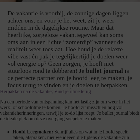
De vakantie is voorbij, de zonnige dagen liggen
achter ons, en voor je het weet, zit je weer
midden in de dagelijkse routine. Maar dat
heerlijke, zorgeloze vakantiegevoel kan soms
omslaan in een lichte “zomerdip” wanneer de
realiteit weer toeslaat. Hoe houd je de relaxte
vibe vast én pak je tegelijkertijd je doelen weer
vol energie op? Geen zorgen, je hoeft niet
stuurloos rond te dobberen! Je
bullet journal
is
de perfecte partner om je hoofd leeg te maken, je
focus terug te vinden en je doelen te herpakken.
Herpakken na de vakantie; Vind je ritme terug
Na een periode van ontspanning kan het lastig zijn om weer in het
werk- of schoolritme te komen. Je hoofd zit misschien nog vol
vakantieherinneringen, terwijl je to-do lijst roept. Je bullet journal biedt
de ideale plek om deze overgang soepeler te maken.
Hoofd Leegmaken:
Schrijf alles op wat in je hoofd speelt:
taken, afspraken, nieuwe ideeën die tijdens de vakantie zijn