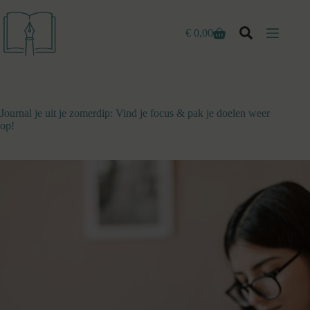
Ga
naar
de
€
0,00
Winkelwagen
inhoud
Journal je uit je zomerdip: Vind je focus & pak je doelen weer
op!