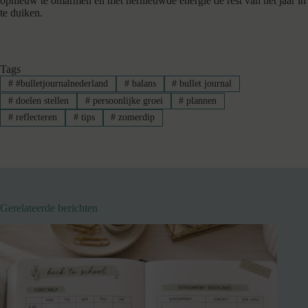
opnieuw te omarmen en met hernieuwde energie de rest van het jaar in
te duiken.
Tags
#
#bulletjournalnederland
#
balans
#
bullet journal
#
doelen stellen
#
persoonlijke groei
#
plannen
#
reflecteren
#
tips
#
zomerdip
Gerelateerde berichten