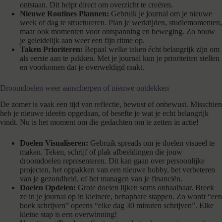
ontstaan. Dit helpt direct om overzicht te creëren.
Nieuwe Routines Plannen:
Gebruik je journal om je nieuwe
week of dag te structureren. Plan je werktijden, studiemomenten,
maar ook momenten voor ontspanning en beweging. Zo bouw
je geleidelijk aan weer een fijn ritme op.
Taken Prioriteren:
Bepaal welke taken écht belangrijk zijn om
als eerste aan te pakken. Met je journal kun je prioriteiten stellen
en voorkomen dat je overweldigd raakt.
Droomdoelen weer aanscherpen of nieuwe ontdekken
De zomer is vaak een tijd van reflectie, bewust of onbewust. Misschien
heb je nieuwe ideeën opgedaan, of besefte je wat je echt belangrijk
vindt. Nu is het moment om die gedachten om te zetten in actie!
Doelen Visualiseren:
Gebruik spreads om je doelen visueel te
maken. Teken, schrijf of plak afbeeldingen die jouw
droomdoelen representeren. Dit kan gaan over persoonlijke
projecten, het oppakken van een nieuwe hobby, het verbeteren
van je gezondheid, of het managen van je financiën.
Doelen Opdelen:
Grote doelen lijken soms onhaalbaar. Breek
ze in je journal op in kleinere, behapbare stappen. Zo wordt “een
boek schrijven” opeens “elke dag 30 minuten schrijven”. Elke
kleine stap is een overwinning!