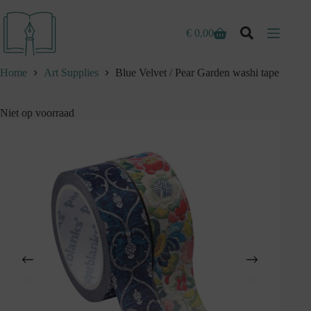
Ga
naar
de
€
0,00
Winkelwagen
inhoud
Home
Art Supplies
Blue Velvet / Pear Garden washi tape
Niet op voorraad