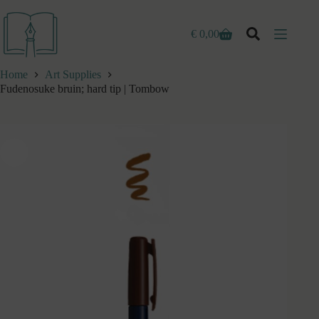
Ga
naar
de
€
0,00
Winkelwagen
inhoud
Home
Art Supplies
Fudenosuke bruin; hard tip | Tombow