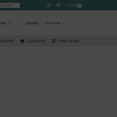
€
0,00
Winkelwagen
atis
Agenda
Over ons
cessoires
Cadeaubon
Outlet & sale