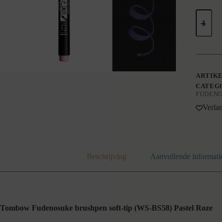
Fudenos
pastel
roze;
soft
tip
|
Tombo
aantal
ARTIK
CATEG
FUDEN
Verlan
Beschrijving
Aanvullende informati
Tombow Fudenosuke brushpen soft-tip (WS-BS58) Pastel Roze