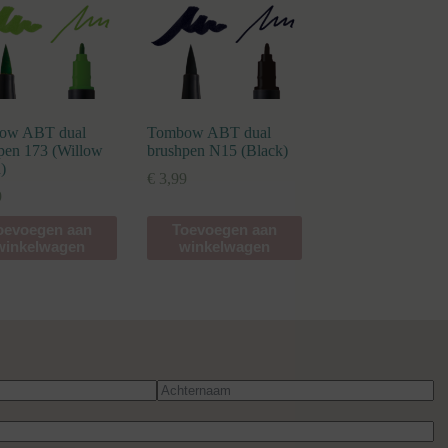
ow ABT dual
Tombow ABT dual
pen 173 (Willow
brushpen N15 (Black)
)
€
3,99
9
oevoegen aan
Toevoegen aan
winkelwagen
winkelwagen