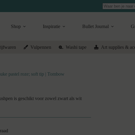
Geen
resultaten
Shop
Inspiratie
Bullet Journal
Gr
ijfwaren
Vulpennen
Washi tape
Art supplies & ac
ke pastel roze; soft tip | Tombow
shpen is geschikt voor zowel zwart als wit
raad