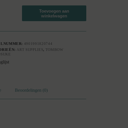
uke
Toevoegen aan
winkelwagen
w
ELNUMMER:
4901991820744
ORIEËN:
ART SUPPLIES
,
TOMBOW
OSUKE
glijst
e
Beoordelingen (0)