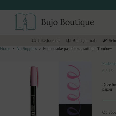
Ga
naar
de
inhoud
Like Journals
Bullet journals
Schr
Home
Art Supplies
Fudenosuke pastel roze; soft tip | Tombow
Fudenosu
€
3,15
Deze bru
papier
Op voor