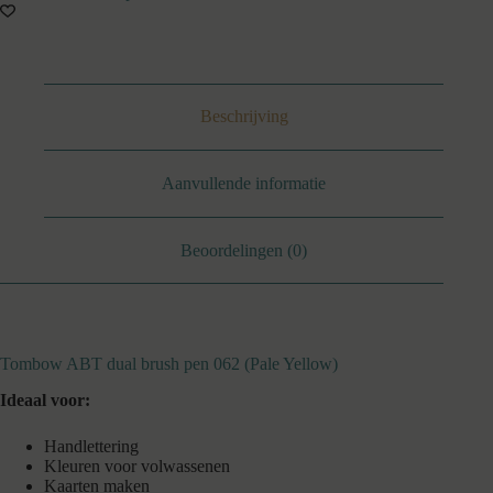
(Pale
Yellow)
aantal
Beschrijving
Aanvullende informatie
Beoordelingen (0)
Tombow ABT dual brush pen 062 (Pale Yellow)
Ideaal voor:
Handlettering
Kleuren voor volwassenen
Kaarten maken