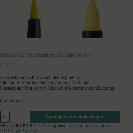
Tombow ABT dual brushpen 062 (Pale Yellow)
€
3,99
De brushpen heeft 2 verschillende punten:
Fijne punt: Voor het tekenen van precieze lijnen
Penseelpunt: Om grote vlakken in te kleuren en handlettering.
Op voorraad
Tombow
Toevoegen aan winkelwagen
ABT
dual
SKU:
4901991901177
Categorieën:
Art Supplies
,
Tombow
brushpen
ABT Dual Brush pen
062