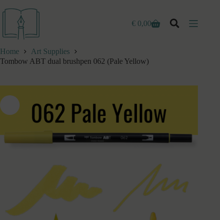
Ga
naar
de
€
0,00
Winkelwagen
inhoud
Home
Art Supplies
Tombow ABT dual brushpen 062 (Pale Yellow)