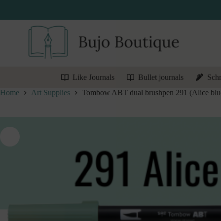
Ga
naar
de
inhoud
Like Journals
Bullet journals
Schr
Home
Art Supplies
Tombow ABT dual brushpen 291 (Alice blu