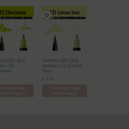
ow ABT dual
Tombow ABT dual
pen 133
brushpen 131 (Lemon
treuse)
lime)
9
€
3,99
oevoegen aan
Toevoegen aan
winkelwagen
winkelwagen