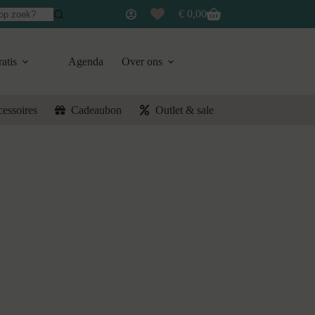
€
0,00
Winkelwagen
atis
Agenda
Over ons
cessoires
Cadeaubon
Outlet & sale