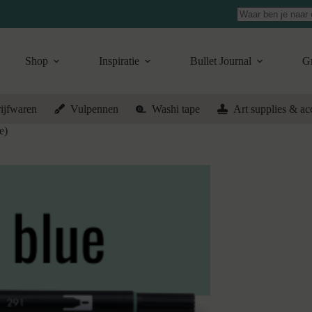
Geen
resultaten
Shop
Inspiratie
Bullet Journal
Gr
ijfwaren
Vulpennen
Washi tape
Art supplies & ac
e)