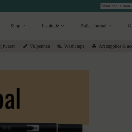
Geen
resultaten
Shop
Inspiratie
Bullet Journal
Gr
ijfwaren
Vulpennen
Washi tape
Art supplies & ac