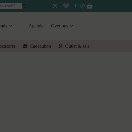
€
0,00
Winkelwagen
atis
Agenda
Over ons
cessoires
Cadeaubon
Outlet & sale