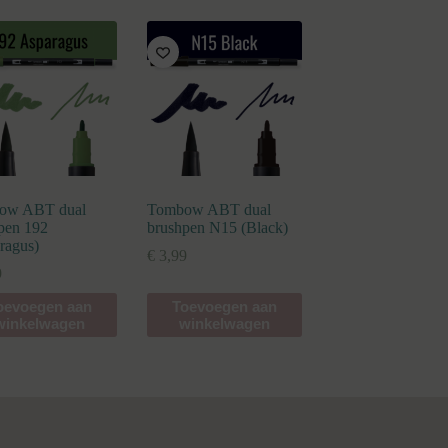
ow ABT dual
Tombow ABT dual
pen 192
brushpen N15 (Black)
ragus)
€
3,99
9
oevoegen aan
Toevoegen aan
winkelwagen
winkelwagen