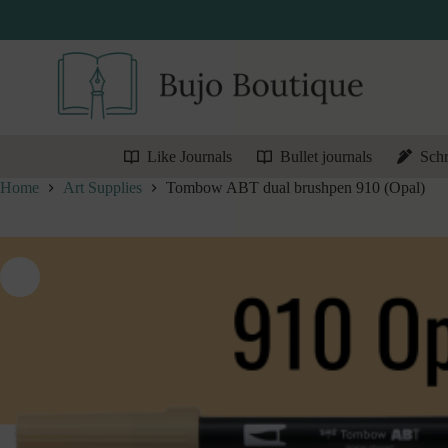
Ga
naar
de
inhoud
Like Journals
Bullet journals
Schr
Home
Art Supplies
Tombow ABT dual brushpen 910 (Opal)