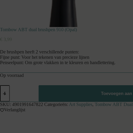
Tombow ABT dual brushpen 910 (Opal)
€
3,99
De brushpen heeft 2 verschillende punten:
Fijne punt: Voor het tekenen van precieze lijnen
Penseelpunt: Om grote vlakken in te kleuren en handlettering.
Op voorraad
Tombow
ABT
Toevoegen aan
dual
brushpen
SKU:
4901991647822
Categorieën:
Art Supplies
,
Tombow ABT Dual 
910
Verlanglijst
(Opal)
aantal