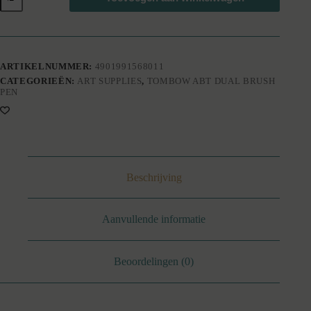
ABT
dual
brushpen
N00
(Colorless
Blender)
ARTIKELNUMMER:
4901991568011
aantal
CATEGORIEËN:
ART SUPPLIES
,
TOMBOW ABT DUAL BRUSH
PEN
Beschrijving
Aanvullende informatie
Beoordelingen (0)