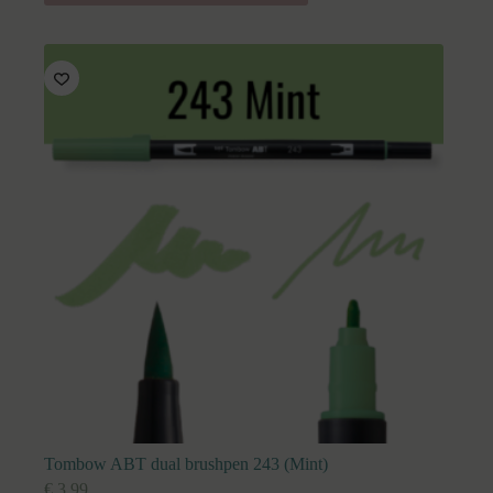
Tombow ABT dual brushpen 243 (Mint)
€
3,99