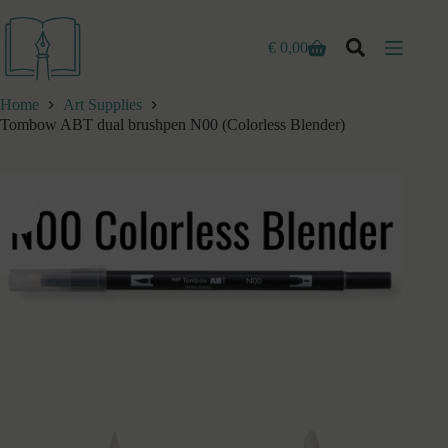
Ga
naar
de
€
0,00
Winkelwagen
inhoud
Home
Art Supplies
Tombow ABT dual brushpen N00 (Colorless Blender)