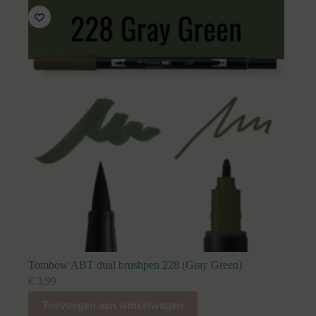
Tombow ABT dual brushpen 228 (Gray Green)
€
3,99
Toevoegen aan winkelwagen