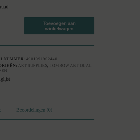
raad
w
Toevoegen aan
winkelwagen
n
ELNUMMER:
4901991902440
ORIEËN:
ART SUPPLIES
,
TOMBOW ABT DUAL
PEN
glijst
e
Beoordelingen (0)