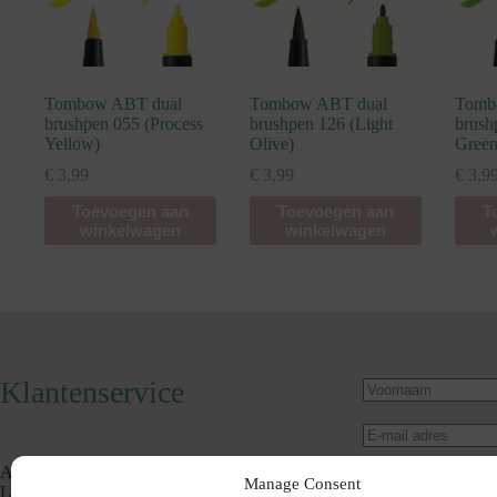
Tombow ABT dual
Tombow ABT dual
Tomb
brushpen 055 (Process
brushpen 126 (Light
brush
Yellow)
Olive)
Green
€
3,99
€
3,99
€
3,9
Toevoegen aan
Toevoegen aan
T
winkelwagen
winkelwagen
Klantenservice
Algemene Voorwaarden
Manage Consent
Levertijd & Verzendkosten