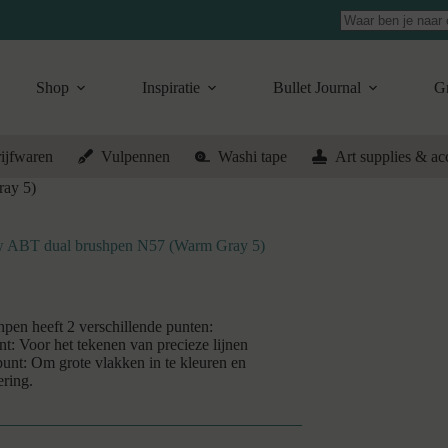
Geen
resultaten
Shop
Inspiratie
Bullet Journal
Gr
ijfwaren
Vulpennen
Washi tape
Art supplies & ac
ay 5)
ABT dual brushpen N57 (Warm Gray 5)
pen heeft 2 verschillende punten:
nt: Voor het tekenen van precieze lijnen
unt: Om grote vlakken in te kleuren en
ering.