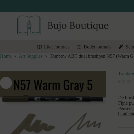
Ga
naar
de
inhoud
Like Journals
Bullet journals
Schr
Home
Art Supplies
Tombow ABT dual brushpen N57 (Warm Gr
Tombow 
€
3,99
De brush
Fijne pu
Penseelp
handlett