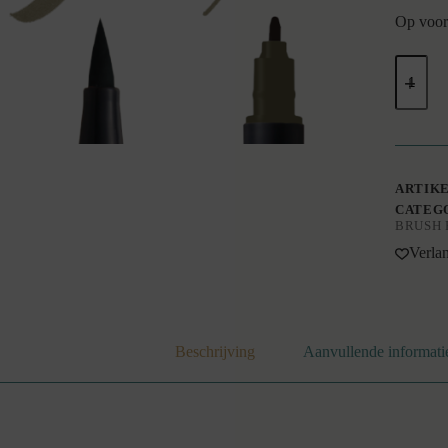
Op voor
Tombo
ABT
dual
brushpe
N57
(Warm
Gray
5)
ARTIK
aantal
CATEG
BRUSH 
Verlan
Beschrijving
Aanvullende informati