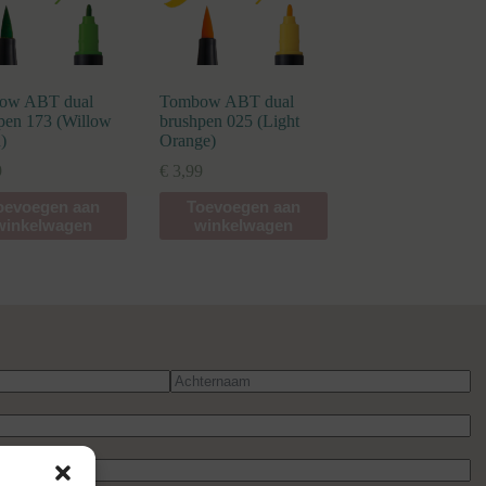
ow ABT dual
Tombow ABT dual
pen 173 (Willow
brushpen 025 (Light
)
Orange)
9
€
3,99
oevoegen aan
Toevoegen aan
winkelwagen
winkelwagen