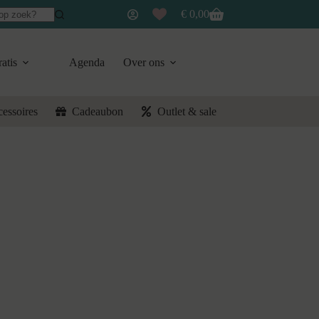
€
0,00
Winkelwagen
atis
Agenda
Over ons
cessoires
Cadeaubon
Outlet & sale