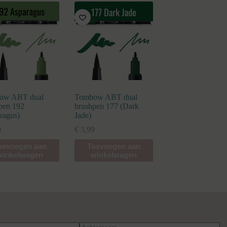
ow ABT dual
Tombow ABT dual
pen 192
brushpen 177 (Dark
ragus)
Jade)
9
€
3,99
oevoegen aan
Toevoegen aan
winkelwagen
winkelwagen