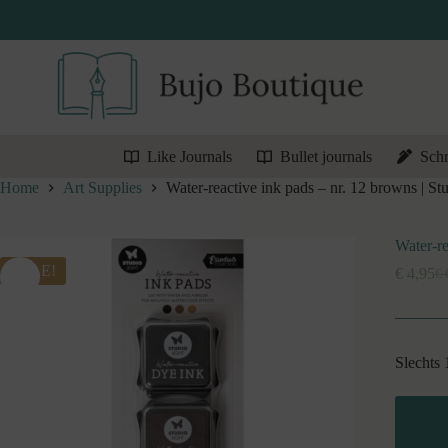
Ga
naar
de
inhoud
Like Journals
Bullet journals
Schr
Home
Art Supplies
Water-reactive ink pads – nr. 12 browns | St
Water-re
SALE!
€
4,95
€
Oo
Hu
pri
pri
wa
is:
€ 
€ 
Slechts 