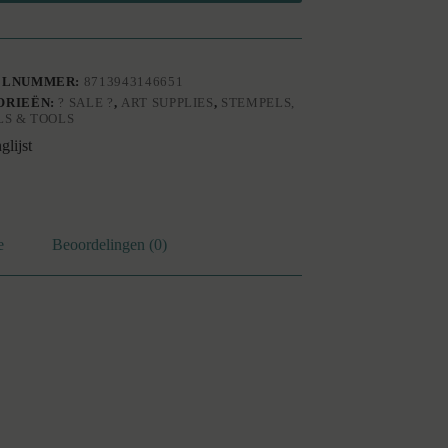
ELNUMMER:
8713943146651
ORIEËN:
? SALE ?
,
ART SUPPLIES
,
STEMPELS,
LS & TOOLS
glijst
e
Beoordelingen (0)