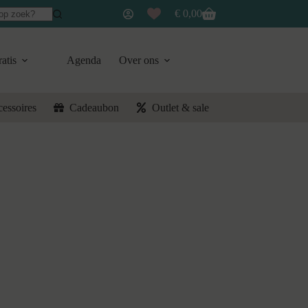
€
0,00
Winkelwagen
atis
Agenda
Over ons
cessoires
Cadeaubon
Outlet & sale