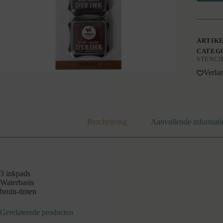
ARTIK
CATEG
STENCI
Verlan
Beschrijving
Aanvullende informati
3 inkpads
Waterbasis
bruin-tinten
Gerelateerde producten