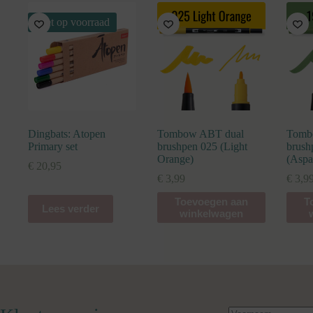
Niet op voorraad
Dingbats: Atopen
Tombow ABT dual
Tomb
Primary set
brushpen 025 (Light
brush
Orange)
(Aspa
€
20,95
€
3,99
€
3,9
Toevoegen aan
T
Lees verder
winkelwagen