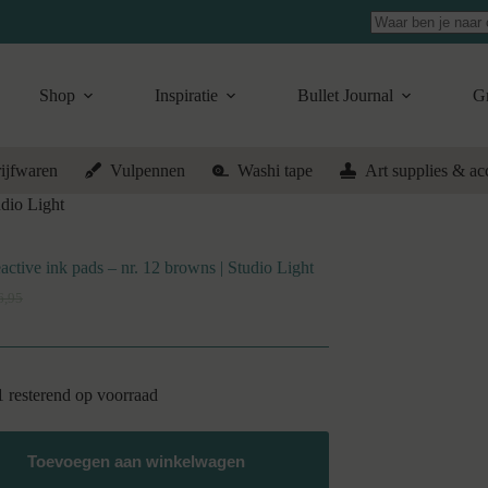
Geen
resultaten
Shop
Inspiratie
Bullet Journal
Gr
ijfwaren
Vulpennen
Washi tape
Art supplies & ac
udio Light
active ink pads – nr. 12 browns | Studio Light
6,95
rspronkelijke
idige
js
js
s:
6,95.
4,95.
1 resterend op voorraad
Toevoegen aan winkelwagen