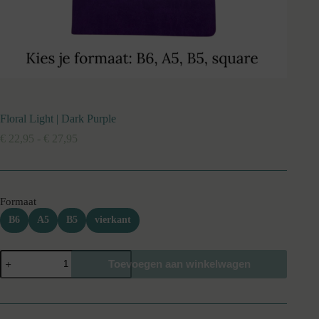
Floral Light | Dark Purple
Prijsklasse:
€
22,95
-
€
27,95
€ 22,95
tot
€ 27,95
Formaat
B6
A5
B5
vierkant
Floral
Toevoegen aan winkelwagen
Light
|
Dark
Purple
aantal