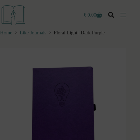
Ga
naar
de
€
0,00
Winkelwagen
inhoud
Home
Like Journals
Floral Light | Dark Purple