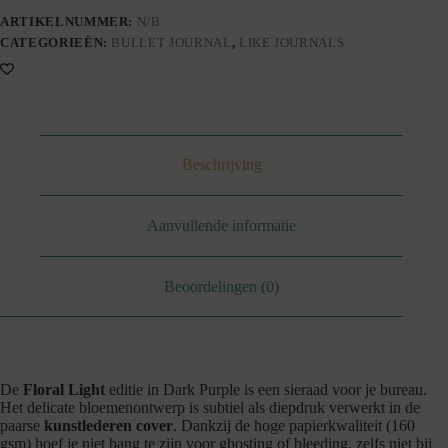
ARTIKELNUMMER:
N/B
CATEGORIEËN:
BULLET JOURNAL
,
LIKE JOURNALS
Beschrijving
Aanvullende informatie
Beoordelingen (0)
De
Floral Light
editie in Dark Purple is een sieraad voor je bureau.
Het delicate bloemenontwerp is subtiel als diepdruk verwerkt in de
paarse
kunstlederen cover
. Dankzij de hoge papierkwaliteit (160
gsm) hoef je niet bang te zijn voor ghosting of bleeding, zelfs niet bij