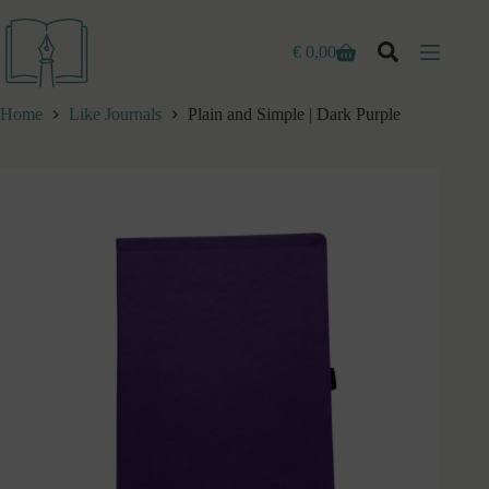
Ga
naar
de
€
0,00
Winkelwagen
inhoud
Home
Like Journals
Plain and Simple | Dark Purple