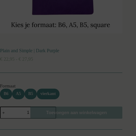
Plain and Simple | Dark Purple
Prijsklasse:
€
22,95
-
€
27,95
€ 22,95
tot
€ 27,95
Formaat
B6
A5
B5
vierkant
Plain
Toevoegen aan winkelwagen
and
Simple
|
Dark
Purple