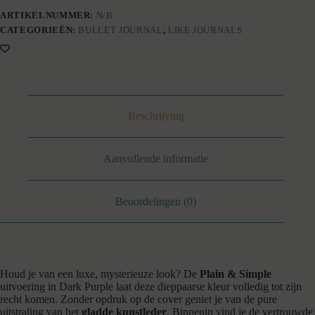
aantal
ARTIKELNUMMER:
N/B
CATEGORIEËN:
BULLET JOURNAL
,
LIKE JOURNALS
Beschrijving
Aanvullende informatie
Beoordelingen (0)
Houd je van een luxe, mysterieuze look? De
Plain & Simple
uitvoering in Dark Purple laat deze dieppaarse kleur volledig tot zijn
recht komen. Zonder opdruk op de cover geniet je van de pure
uitstraling van het
gladde kunstleder
. Binnenin vind je de vertrouwde