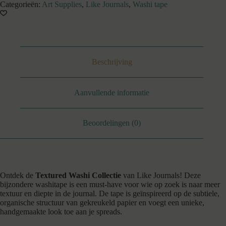
-
Categorieën:
Art Supplies
,
Like Journals
,
Washi tape
blauw
aantal
Beschrijving
Aanvullende informatie
Beoordelingen (0)
Ontdek de
Textured Washi Collectie
van Like Journals! Deze
bijzondere washitape is een must-have voor wie op zoek is naar meer
textuur en diepte in de journal. De tape is geïnspireerd op de subtiele,
organische structuur van gekreukeld papier en voegt een unieke,
handgemaakte look toe aan je spreads.