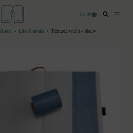
Ga
naar
de
€
0,00
Winkelwagen
inhoud
Home
Like Journals
Textured washi – blauw