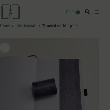
Ga
naar
de
€
0,00
Winkelwagen
inhoud
Home
Like Journals
Textured washi – paars