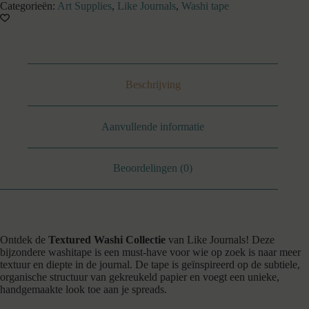
-
Categorieën:
Art Supplies
,
Like Journals
,
Washi tape
paars
aantal
Beschrijving
Aanvullende informatie
Beoordelingen (0)
Ontdek de
Textured Washi Collectie
van Like Journals! Deze
bijzondere washitape is een must-have voor wie op zoek is naar meer
textuur en diepte in de journal. De tape is geïnspireerd op de subtiele,
organische structuur van gekreukeld papier en voegt een unieke,
handgemaakte look toe aan je spreads.