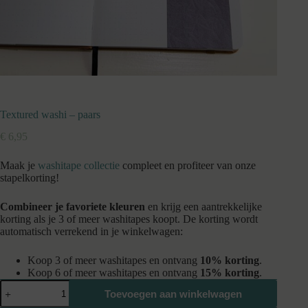
Textured washi – paars
€
6,95
Maak je
washitape collectie
compleet en profiteer van onze
stapelkorting!
Combineer je favoriete kleuren
en krijg een aantrekkelijke
korting als je 3 of meer washitapes koopt. De korting wordt
automatisch verrekend in je winkelwagen:
Koop 3 of meer washitapes en ontvang
10% korting
.
Koop 6 of meer washitapes en ontvang
15% korting
.
Textured
Toevoegen aan winkelwagen
washi