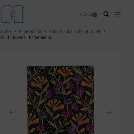
Ga
naar
de
€
0,00
Winkelwagen
inhoud
Home
Paperblanks
Paperblanks Bullet journals
Wild Flowers | Paperblanks