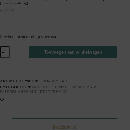
(
1
klantbeoordeling)
€
19,95
Slechts 2 resterend op voorraad
Wild
Toevoegen aan winkelwagen
Flowers
|
Paperblanks
aantal
ARTIKELNUMMER:
9781439797419
CATEGORIEËN:
BULLET JOURNAL
,
PAPERBLANKS
,
PAPERBLANKS BULLET JOURNALS
Beschrijving