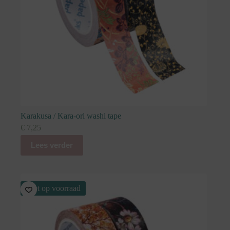
Karakusa / Kara-ori washi tape
€
7,25
Lees verder
Niet op voorraad