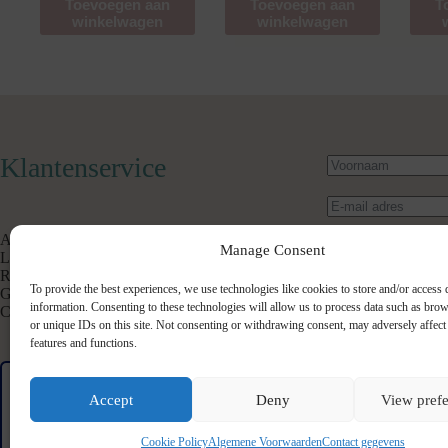
Toevoegen aan
Toevoegen aan
T
winkelwagen
winkelwagen
Klantenservice
Algemene Voorwaarden
Manage Consent
Levertijd & Verzendkosten
Retourneren
To provide the best experiences, we use technologies like cookies to store and/or access 
Garantie & Klachten
information. Consenting to these technologies will allow us to process data such as bro
Contact
or unique IDs on this site. Not consenting or withdrawing consent, may adversely affect 
features and functions.
Verstuur beric
Accept
Deny
View pref
Cookie Policy
Algemene Voorwaarden
Contact gegevens