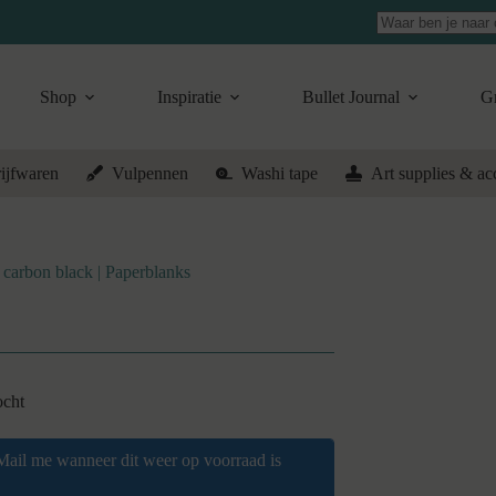
Geen
resultaten
Shop
Inspiratie
Bullet Journal
Gr
ijfwaren
Vulpennen
Washi tape
Art supplies & ac
carbon black | Paperblanks
ocht
Mail me wanneer dit weer op voorraad is