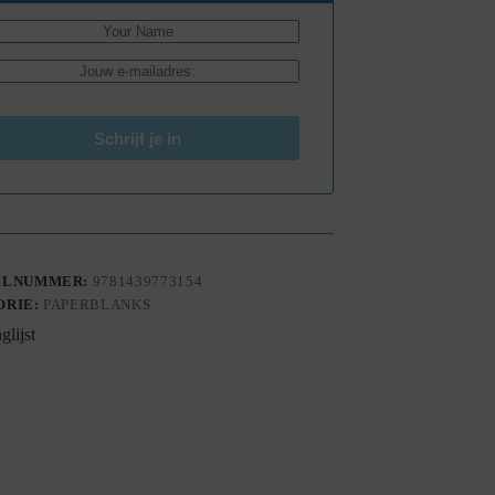
ELNUMMER:
9781439773154
ORIE:
PAPERBLANKS
glijst