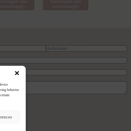
oevoegen aan
Toevoegen aan
winkelwagen
winkelwagen
device
wsing behavior
certain
ht
erences