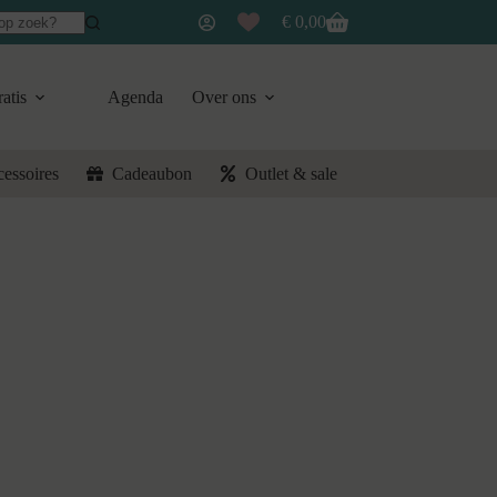
€
0,00
Winkelwagen
atis
Agenda
Over ons
cessoires
Cadeaubon
Outlet & sale