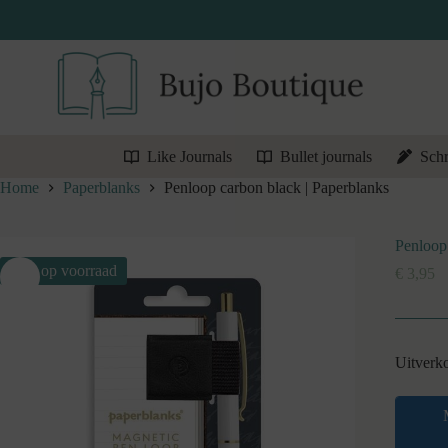
Ga
naar
de
inhoud
Like Journals
Bullet journals
Schr
Home
Paperblanks
Penloop carbon black | Paperblanks
Penloop 
Niet op voorraad
€
3,95
Uitverk