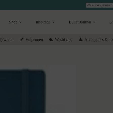
Geen
resultaten
Shop
Inspiratie
Bullet Journal
Gr
ijfwaren
Vulpennen
Washi tape
Art supplies & ac