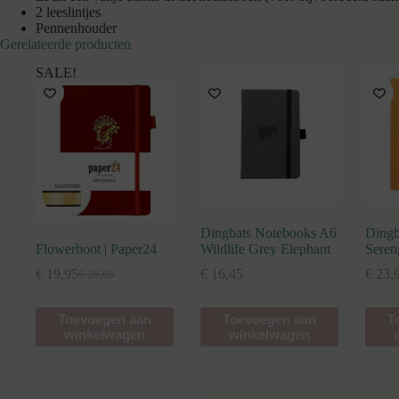
2 leeslintjes
Pennenhouder
Gerelateerde producten
SALE!
Dingbats Notebooks A6
Dingb
Flowerboot | Paper24
Wildlife Grey Elephant
Seren
€
19,95
€
16,45
€
23,
€
28,95
Oorspronkelijke
Huidige
prijs
prijs
was:
is:
Toevoegen aan
Toevoegen aan
T
€ 28,95.
€ 19,95.
winkelwagen
winkelwagen