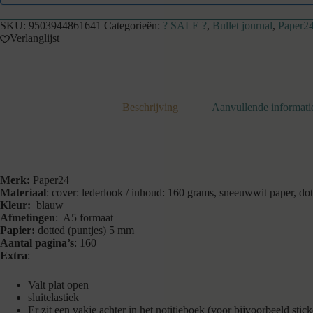
SKU:
9503944861641
Categorieën:
? SALE ?
,
Bullet journal
,
Paper2
Verlanglijst
Beschrijving
Aanvullende informati
Merk:
Paper24
Materiaal
: cover: lederlook / inhoud: 160 grams, sneeuwwit paper, dot
Kleur:
blauw
Afmetingen
: A5 formaat
Papier:
dotted (puntjes) 5 mm
Aantal pagina’s
: 160
Extra
:
Valt plat open
sluitelastiek
Er zit een vakje achter in het notitieboek (voor bijvoorbeeld stick