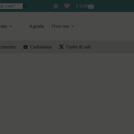
€
0,00
Winkelwagen
atis
Agenda
Over ons
cessoires
Cadeaubon
Outlet & sale