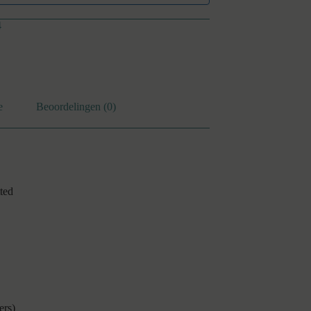
4
e
Beoordelingen (0)
ted
ers)