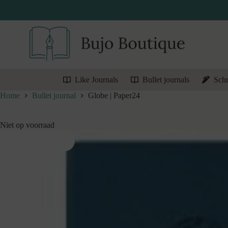
Ga
naar
de
inhoud
Like Journals
Bullet journals
Schr
Home
Bullet journal
Globe | Paper24
Niet op voorraad