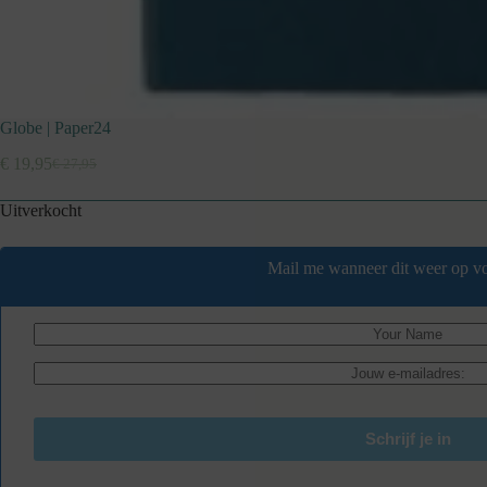
Globe | Paper24
€
19,95
€
27,95
Oorspronkelijke
Huidige
prijs
prijs
Uitverkocht
was:
is:
€ 27,95.
€ 19,95.
Mail me wanneer dit weer op vo
Schrijf je in