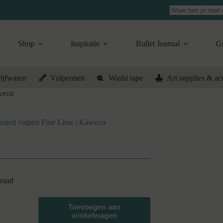
Geen
resultaten
Shop
Inspiratie
Bullet Journal
Gr
ijfwaren
Vulpennen
Washi tape
Art supplies & ac
weco
rosted vulpen Fine Lime | Kaweco
raad
Toevoegen aan
winkelwagen