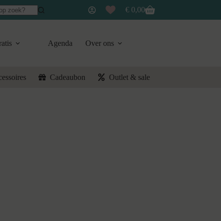
€
0,00
Winkelwagen
atis
Agenda
Over ons
cessoires
Cadeaubon
Outlet & sale