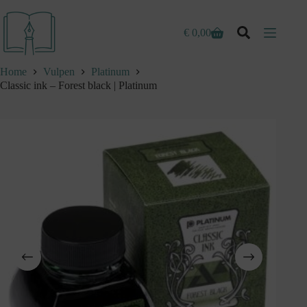
Ga
naar
de
€
0,00
Winkelwagen
inhoud
Home
Vulpen
Platinum
Classic ink – Forest black | Platinum