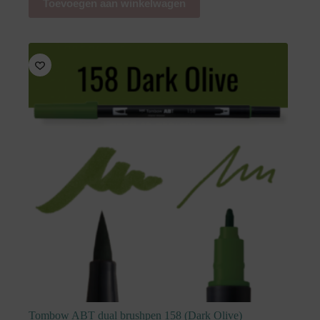
Toevoegen aan winkelwagen
Tombow ABT dual brushpen 158 (Dark Olive)