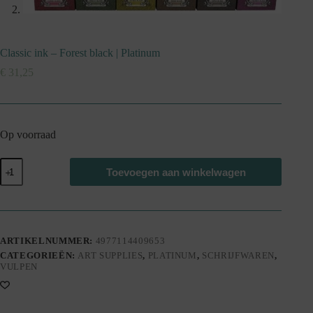
Classic ink – Forest black | Platinum
€
31,25
Op voorraad
Classic
Toevoegen aan winkelwagen
ink
-
Forest
black
|
Platinum
ARTIKELNUMMER:
4977114409653
aantal
CATEGORIEËN:
ART SUPPLIES
,
PLATINUM
,
SCHRIJFWAREN
,
VULPEN