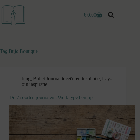
Ga
naar
de
€
0,00
Winkelwagen
inhoud
Tag
Bujo Boutique
blog
,
Bullet Journal ideeën en inspiratie
,
Lay-
out inspiratie
De 7 soorten journalers: Welk type ben jij?