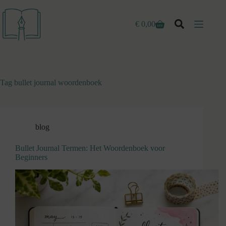
Ga
naar
de
€
0,00
Winkelwagen
inhoud
Tag
bullet journal woordenboek
blog
Bullet Journal Termen: Het Woordenboek voor
Beginners