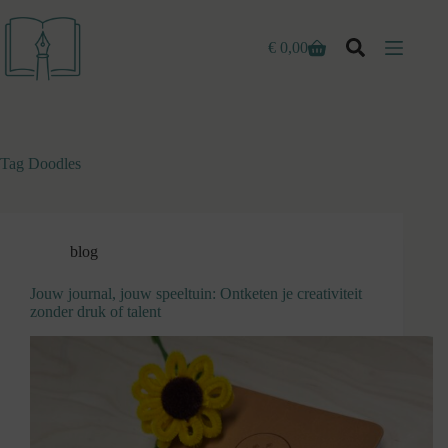
Ga
naar
de
€
0,00
Winkelwagen
inhoud
Tag
Doodles
blog
Jouw journal, jouw speeltuin: Ontketen je creativiteit
zonder druk of talent