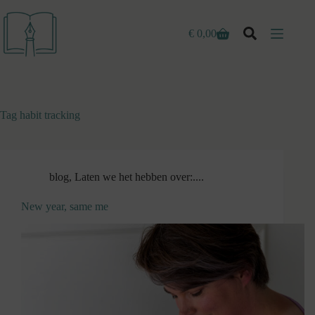
Ga
naar
de
€
0,00
Winkelwagen
inhoud
Tag
habit tracking
blog
,
Laten we het hebben over:....
New year, same me