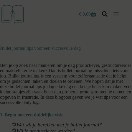
Ga
naar
de
€
0,00
Winkelwagen
inhoud
Bullet journal tips voor een succesvolle dag
Ben je op zoek naar manieren om je dag productiever, gestructureerder
en makkelijker te maken? Dan is bullet journaling misschien iets voor
jou. Bullet journaling is een systeem voor zelforganisatie dat je helpt
om je gedachten, taken en doelen te ordenen. We hopen dat je met
deze bullet journal tips je dag elke dag een beetje beter kan maken veel
kleine stapjes zijn vaak beter dan proberen grote sprongen te nemen en
opgeven in frustratie. In deze blogpost geven we je wat tips voor een
succesvolle daily log.
1. Begin met een duidelijke visie
Wat wil je bereiken met je bullet journal?
Wil je productiever worden?