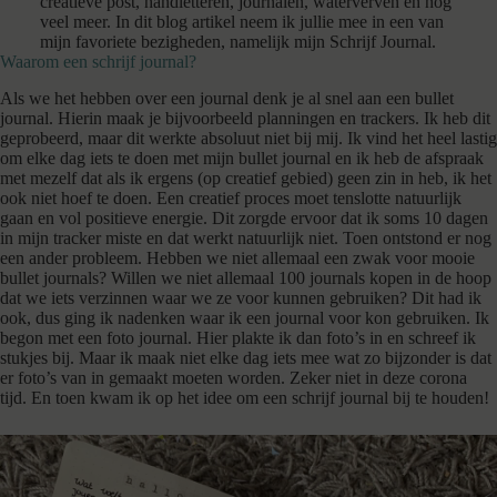
creatieve post, handletteren, journalen, waterverven en nog
veel meer. In dit blog artikel neem ik jullie mee in een van
mijn favoriete bezigheden, namelijk mijn Schrijf Journal.
Waarom een schrijf journal?
Als we het hebben over een journal denk je al snel aan een bullet
journal. Hierin maak je bijvoorbeeld planningen en trackers. Ik heb dit
geprobeerd, maar dit werkte absoluut niet bij mij. Ik vind het heel lastig
om elke dag iets te doen met mijn bullet journal en ik heb de afspraak
met mezelf dat als ik ergens (op creatief gebied) geen zin in heb, ik het
ook niet hoef te doen. Een creatief proces moet tenslotte natuurlijk
gaan en vol positieve energie. Dit zorgde ervoor dat ik soms 10 dagen
in mijn tracker miste en dat werkt natuurlijk niet. Toen ontstond er nog
een ander probleem. Hebben we niet allemaal een zwak voor mooie
bullet journals? Willen we niet allemaal 100 journals kopen in de hoop
dat we iets verzinnen waar we ze voor kunnen gebruiken? Dit had ik
ook, dus ging ik nadenken waar ik een journal voor kon gebruiken. Ik
begon met een foto journal. Hier plakte ik dan foto’s in en schreef ik
stukjes bij. Maar ik maak niet elke dag iets mee wat zo bijzonder is dat
er foto’s van in gemaakt moeten worden. Zeker niet in deze corona
tijd. En toen kwam ik op het idee om een schrijf journal bij te houden!