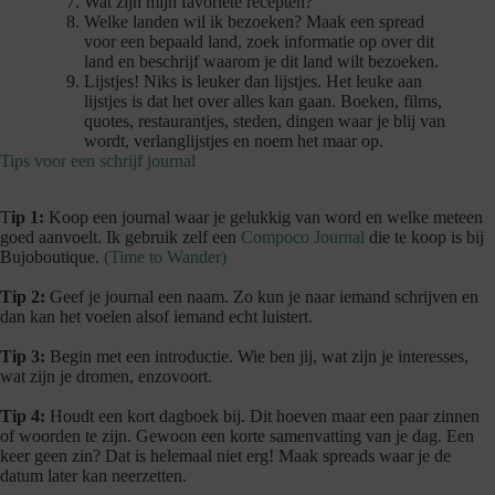
Wat zijn mijn favoriete recepten?
Welke landen wil ik bezoeken? Maak een spread
voor een bepaald land, zoek informatie op over dit
land en beschrijf waarom je dit land wilt bezoeken.
Lijstjes! Niks is leuker dan lijstjes. Het leuke aan
lijstjes is dat het over alles kan gaan. Boeken, films,
quotes, restaurantjes, steden, dingen waar je blij van
wordt, verlanglijstjes en noem het maar op.
Tips voor een schrijf journal
T
ip 1:
Koop een journal waar je gelukkig van word en welke meteen
goed aanvoelt. Ik gebruik zelf een
Compoco Journal
die te koop is bij
Bujoboutique.
(Time to Wander)
Tip 2:
Geef je journal een naam. Zo kun je naar iemand schrijven en
dan kan het voelen alsof iemand echt luistert.
Tip 3:
Begin met een introductie. Wie ben jij, wat zijn je interesses,
wat zijn je dromen, enzovoort.
Tip 4:
Houdt een kort dagboek bij. Dit hoeven maar een paar zinnen
of woorden te zijn. Gewoon een korte samenvatting van je dag. Een
keer geen zin? Dat is helemaal niet erg! Maak spreads waar je de
datum later kan neerzetten.