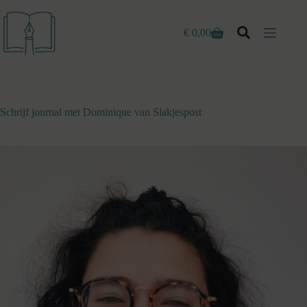
Ga
naar
de
€
0,00
Winkelwagen
inhoud
Schrijf journal met Dominique van Slakjespost