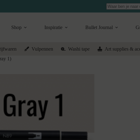
Geen
resultaten
Shop
Inspiratie
Bullet Journal
Gr
ijfwaren
Vulpennen
Washi tape
Art supplies & ac
ay 1)