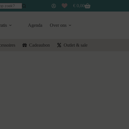
€
0,00
Winkelwagen
atis
Agenda
Over ons
cessoires
Cadeaubon
Outlet & sale