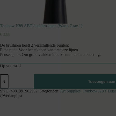
Tombow N89 ABT dual brushpen (Warm Gray 1)
€
3,99
De brushpen heeft 2 verschillende punten:
Fijne punt: Voor het tekenen van precieze lijnen
Penseelpunt: Om grote vlakken in te kleuren en handlettering.
Op voorraad
Tombow
N89
Toevoegen aan
ABT
dual
SKU:
4901991902532
Categorieën:
Art Supplies
,
Tombow ABT Dual 
brushpen
Verlanglijst
(Warm
Gray
1)
aantal