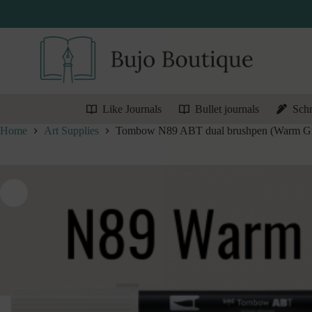
Ga
naar
de
inhoud
Like Journals
Bullet journals
Schr
Home
Art Supplies
Tombow N89 ABT dual brushpen (Warm Gr