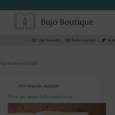
Ga
naar
de
inhoud
Like Journals
Bullet journals
Schr
Tag
#bulletjournal2020
2020 Inspiratie
,
Inspiratie
Nieuw jaar, nieuwe bullet journal set-up