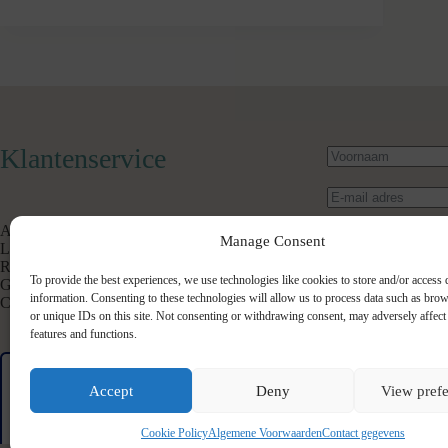
Klantenservice
Algemene Voorwaarden
Manage Consent
Levertijd & Verzendkosten
Retourneren
To provide the best experiences, we use technologies like cookies to store and/or access 
Garantie & Klachten
information. Consenting to these technologies will allow us to process data such as bro
Contact
or unique IDs on this site. Not consenting or withdrawing consent, may adversely affect 
features and functions.
Verstuur beric
Accept
Deny
View pref
Cookie Policy
Algemene Voorwaarden
Contact gegevens