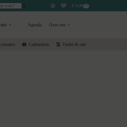
€
0,00
Winkelwagen
atis
Agenda
Over ons
cessoires
Cadeaubon
Outlet & sale