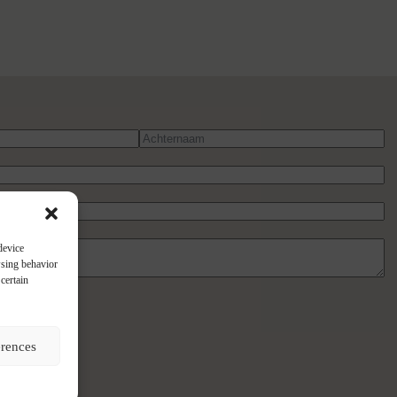
device
wsing behavior
certain
ht
erences