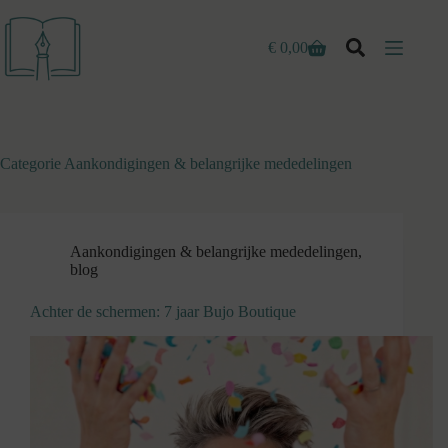
Ga
naar
de
€
0,00
Winkelwagen
inhoud
Categorie
Aankondigingen & belangrijke mededelingen
Aankondigingen & belangrijke mededelingen
,
blog
Achter de schermen: 7 jaar Bujo Boutique